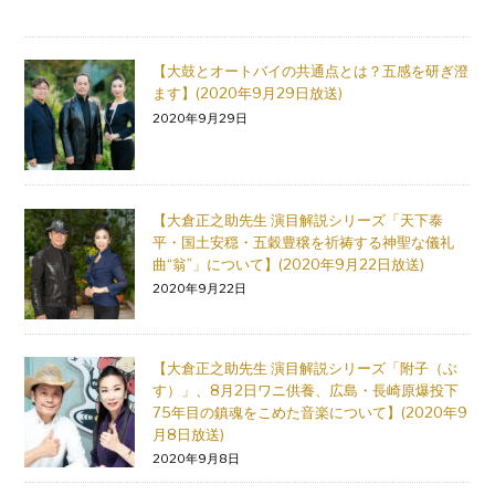
【大鼓とオートバイの共通点とは？五感を研ぎ澄
ます】(2020年9月29日放送)
2020年9月29日
【大倉正之助先生 演目解説シリーズ「天下泰
平・国土安穏・五穀豊穣を祈祷する神聖な儀礼
曲“翁”」について】(2020年9月22日放送)
2020年9月22日
【大倉正之助先生 演目解説シリーズ「附子（ぶ
す）」、8月2日ワニ供養、広島・長崎原爆投下
75年目の鎮魂をこめた音楽について】(2020年9
月8日放送)
2020年9月8日