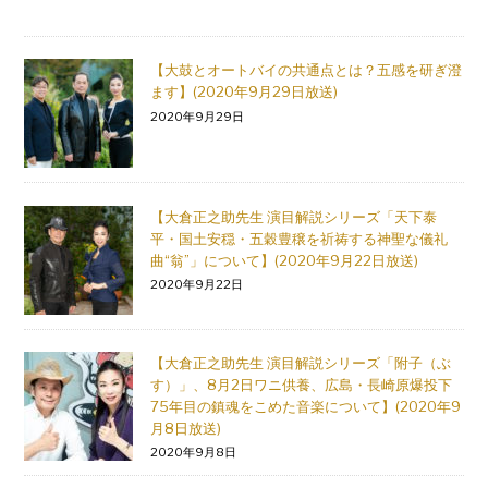
【大鼓とオートバイの共通点とは？五感を研ぎ澄
ます】(2020年9月29日放送)
2020年9月29日
【大倉正之助先生 演目解説シリーズ「天下泰
平・国土安穏・五穀豊穣を祈祷する神聖な儀礼
曲“翁”」について】(2020年9月22日放送)
2020年9月22日
【大倉正之助先生 演目解説シリーズ「附子（ぶ
す）」、8月2日ワニ供養、広島・長崎原爆投下
75年目の鎮魂をこめた音楽について】(2020年9
月8日放送)
2020年9月8日