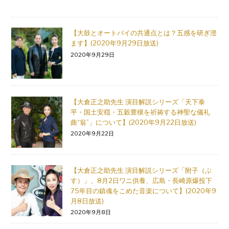
【大鼓とオートバイの共通点とは？五感を研ぎ澄
ます】(2020年9月29日放送)
2020年9月29日
【大倉正之助先生 演目解説シリーズ「天下泰
平・国土安穏・五穀豊穣を祈祷する神聖な儀礼
曲“翁”」について】(2020年9月22日放送)
2020年9月22日
【大倉正之助先生 演目解説シリーズ「附子（ぶ
す）」、8月2日ワニ供養、広島・長崎原爆投下
75年目の鎮魂をこめた音楽について】(2020年9
月8日放送)
2020年9月8日