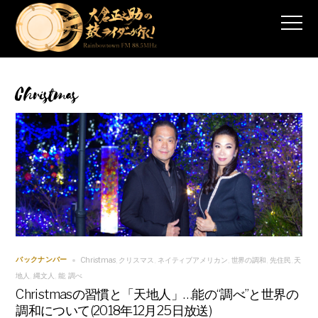
Christmas
Christmas
クリスマス
ネイティブアメリカン
世界の調和
先住民
天
バックナンバー
,
,
,
,
,
地人
縄文人
能
調べ
,
,
,
Christmasの習慣と「天地人」…能の“調べ”と世界の
調和について(2018年12月25日放送)