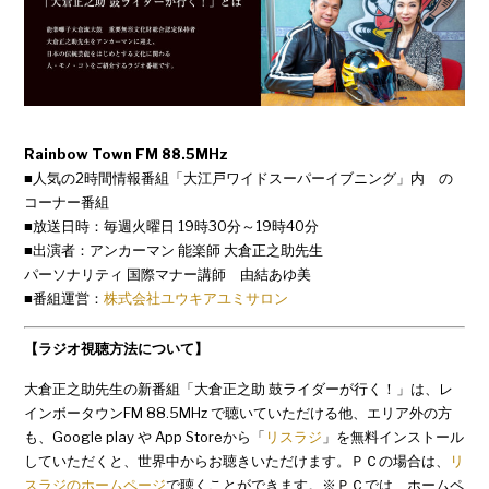
Rainbow Town FM 88.5MHz
■人気の2時間情報番組「大江戸ワイドスーパーイブニング」内 の
コーナー番組
■放送日時：毎週火曜日 19時30分～19時40分
■出演者：アンカーマン 能楽師 大倉正之助先生
パーソナリティ 国際マナー講師 由結あゆ美
■番組運営：
株式会社ユウキアユミサロン
【ラジオ視聴方法について】
大倉正之助先生の新番組「大倉正之助 鼓ライダーが行く！」は、レ
インボータウンFM 88.5MHz で聴いていただける他、エリア外の方
も、Google play や App Storeから「
リスラジ
」を無料インストール
していただくと、世界中からお聴きいただけます。ＰＣの場合は、
リ
スラジのホームページ
で聴くことができます。※ＰＣでは、ホームペ