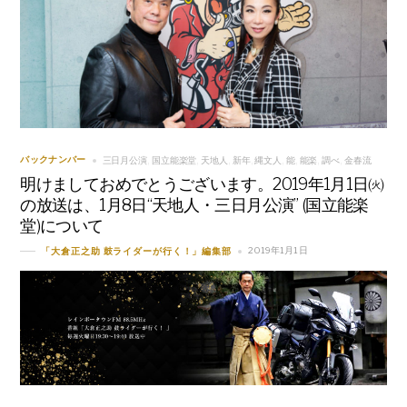
三日月公演
国立能楽堂
天地人
新年
縄文人
能
能楽
調べ
金春流
バックナンバー
,
,
,
,
,
,
,
,
明けましておめでとうございます。2019年1月1日㈫
の放送は、1月8日“天地人・三日月公演” (国立能楽
堂)について
2019年1月1日
「大倉正之助 鼓ライダーが行く！」編集部