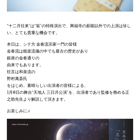
“十二月往来”は“翁”の特殊演出で、興福寺の薪能以外での上演は珍し
い、とても貴重な機会です。
本日は、シテ方 金春流宗家一門の皆様
金春流は能楽流儀の中でも最古の歴史があり
銀座の金春通りの
由来でもあります。
狂言は和泉流の
野村萬斎氏
をはじめ、素晴らしい出演者の皆様による、
1月8日の舞台“天地人 三日月公演”を、出演者であり監修を務める正
之助先生より解説して頂きます。
お楽しみに♫