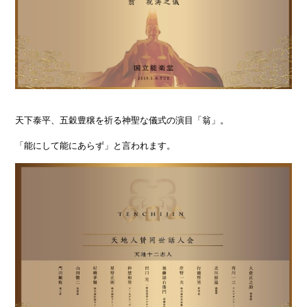
天下泰平、五穀豊穣を祈る神聖な儀式の演目「翁」。
「能にして能にあらず」と言われます。