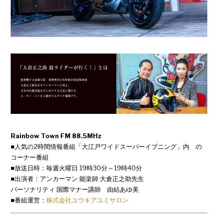
Rainbow Town FM 88.5MHz
■人気の2時間情報番組「大江戸ワイドスーパーイブニング」内 の
コーナー番組
■放送日時：毎週火曜日 19時30分～19時40分
■出演者：アンカーマン 能楽師 大倉正之助先生
パーソナリティ 国際マナー講師 由結あゆ美
■番組運営：
株式会社ユウキアユミサロン