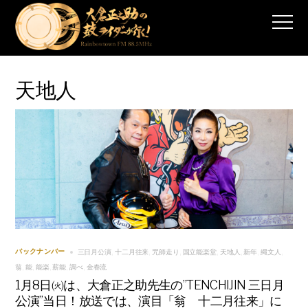
天地人
三日月公演
十二月往来
咒師走り
国立能楽堂
天地人
新年
縄文人
バックナンバー
,
,
,
,
,
,
,
翁
能
能楽
薪能
調べ
金春流
,
,
,
,
,
1月8日㈫は、大倉正之助先生の”TENCHIJIN 三日月
公演”当日！放送では、演目「翁 十二月往来」に