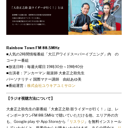
Rainbow Town FM 88.5MHz
■人気の2時間情報番組「大江戸ワイドスーパーイブニング」内 の
コーナー番組
■放送日時：毎週火曜日 19時30分～19時40分
■出演者：アンカーマン 能楽師 大倉正之助先生
パーソナリティ 国際マナー講師 由結あゆ美
■番組運営：
株式会社ユウキアユミサロン
【ラジオ視聴方法について】
大倉正之助先生の新番組「大倉正之助 鼓ライダーが行く！」は、レ
インボータウンFM 88.5MHz で聴いていただける他、エリア外の方
も、Google play や App Storeから「
リスラジ
」を無料インストール
していただくと、世界中からお聴きいただけます。ＰＣの場合は、
リ