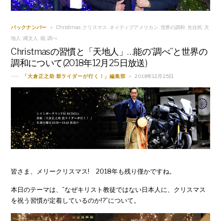
Christmas
クリスマス
ネイティブアメリカン
世界の調和
先住民
天
バックナンバー
,
,
,
,
,
地人
縄文人
能
調べ
,
,
,
Christmasの習慣と「天地人」…能の“調べ”と世界の
調和について(2018年12月25日放送)
2018年12月25日
「大倉正之助 鼓ライダーが行く！」編集部
皆さま、メリークリスマス! 2018年も残り僅かですね。
本日のテーマは、”なぜキリスト教徒ではない日本人に、クリスマス
を祝う習慣が定着しているのか!?”について。