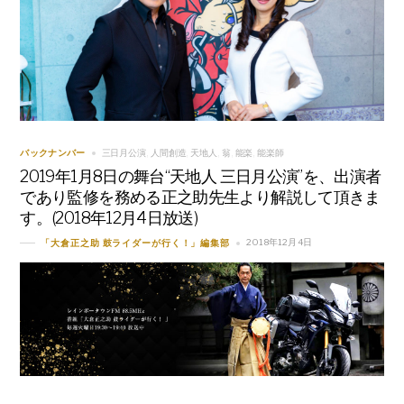
三日月公演
人間創造
天地人
翁
能楽
能楽師
バックナンバー
,
,
,
,
,
2019年1月8日の舞台“天地人 三日月公演”を、出演者
であり監修を務める正之助先生より解説して頂きま
す。(2018年12月4日放送)
2018年12月4日
「大倉正之助 鼓ライダーが行く！」編集部