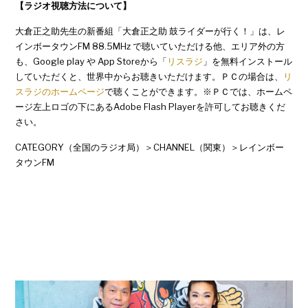
【ラジオ視聴方法について】
大倉正之助先生の新番組「大倉正之助 鼓ライダーが行く！」は、レ
インボータウンFM 88.5MHz で聴いていただける他、エリア外の方
も、Google play や App Storeから「
リスラジ
」を無料インストール
していただくと、世界中からお聴きいただけます。ＰＣの場合は、
リ
スラジのホームページ
で聴くことができます。※ＰＣでは、ホームペ
ージ左上ロゴの下にあるAdobe Flash Playerを許可してお聴きくだ
さい。
CATEGORY（全国のラジオ局）＞CHANNEL（関東）＞レインボー
タウンFM