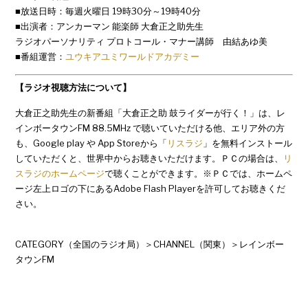
■放送日時：毎週火曜日 19時30分～19時40分
■出演者：アンカーマン 能楽師 大倉正之助先生
ラジオパーソナリティ プロトコール・マナー講師 由結あゆ美
■番組運営：
ユウキアユミワールドアカデミー
【ラジオ視聴方法について】
大倉正之助先生の新番組「大倉正之助 鼓ライダーが行く！」は、レ
インボータウンFM 88.5MHz で聴いていただける他、エリア外の方
も、Google play や App Storeから「
リスラジ
」を無料インストール
していただくと、世界中からお聴きいただけます。ＰＣの場合は、
リ
スラジのホームページ
で聴くことができます。※ＰＣでは、ホームペ
ージ左上ロゴの下にあるAdobe Flash Playerを許可してお聴きくだ
さい。
CATEGORY（全国のラジオ局）＞CHANNEL（関東）＞レインボー
タウンFM