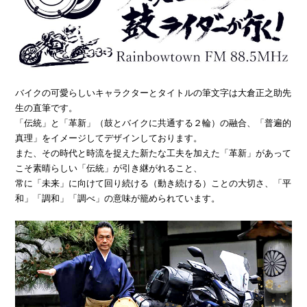
バイクの可愛らしいキャラクターとタイトルの筆文字は大倉正之助先
生の直筆です。
「伝統」と「革新」（鼓とバイクに共通する２輪）の融合、「普遍的
真理」をイメージしてデザインしております。
また、その時代と時流を捉えた新たな工夫を加えた「革新」があって
こそ素晴らしい「伝統」が引き継がれること、
常に「未来」に向けて回り続ける（動き続ける）ことの大切さ、「平
和」「調和」「調べ」の意味が籠められています。