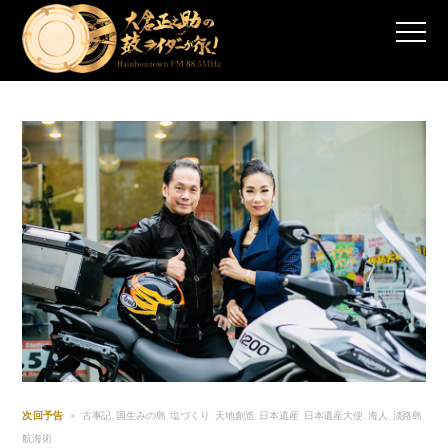
古事記
国生みの島
塩づくり
天地創造
日本遺産
日本遺産大使
海人
淡路島
次回予告
,
,
,
,
,
,
,
,
航海術