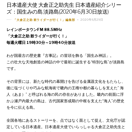
日本遺産大使 大倉正之助先生 日本遺産紹介シリー
ズ：国生みの島 淡路島(2020年6月30日放送)
2020年6月29日
「大倉正之助 鼓ライダーが行く！」編集部
レインボータウンFM 88.5MHz
「大倉正之助 鼓ライダーが行く！」
毎週火曜日 19時30分～19時40分放送
わが国最古の歴史書『古事記』の冒頭を飾る「国生み神話」。
この壮大な天地創造の神話の中で最初に誕生する“特別な島”が淡路島
です。
その背景には、新たな時代の幕開けを告げる金属器文化をもたらし、
後に塩づくりや巧みな航海術で畿内の王権や都の暮らしを支えた” 海
人（あま）” と呼ばれる海の民の存在がありました。畿内の前面に浮
かぶ瀬戸内最大の島は、古代国家形成期の中枢を支えた“海人”の歴史
を今に伝える島。
全国各地にあるストーリーを、点ではなく面として捉え、文化庁が認
定している日本遺産。日本遺産大使でいらっしゃる大倉正之助先生と