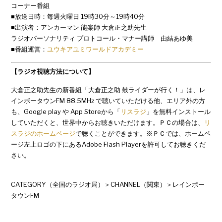
コーナー番組
■放送日時：毎週火曜日 19時30分～19時40分
■出演者：アンカーマン 能楽師 大倉正之助先生
ラジオパーソナリティ プロトコール・マナー講師 由結あゆ美
■番組運営：
ユウキアユミワールドアカデミー
【ラジオ視聴方法について】
大倉正之助先生の新番組「大倉正之助 鼓ライダーが行く！」は、レ
インボータウンFM 88.5MHz で聴いていただける他、エリア外の方
も、Google play や App Storeから「
リスラジ
」を無料インストール
していただくと、世界中からお聴きいただけます。ＰＣの場合は、
リ
スラジのホームページ
で聴くことができます。※ＰＣでは、ホームペ
ージ左上ロゴの下にあるAdobe Flash Playerを許可してお聴きくだ
さい。
CATEGORY（全国のラジオ局）＞CHANNEL（関東）＞レインボー
タウンFM