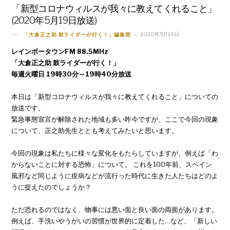
「新型コロナウィルスが我々に教えてくれること」
(2020年5月19日放送)
2020年5月19日
「大倉正之助 鼓ライダーが行く！」編集部
レインボータウンFM 88.5MHz
「大倉正之助 鼓ライダーが行く！」
毎週火曜日 19時30分～19時40分放送
本日は「新型コロナウィルスが我々に教えてくれること」についての
放送です。
緊急事態宣言が解除された地域も多い昨今ですが、ここで今回の現象
について、正之助先生ととも考えてみたいと思います。
今回の現象は私たちに様々な変化をもたらしていますが、例えば「わ
からないことに対する恐怖」について。 これを100年前、スペイン
風邪など同じように疫病などが流行った時代に生きた人たちはどのよ
うに捉えたのでしょうか？
ただ恐れるのではなく、物事には悪い面と良い面の両面があります。
例えば、手洗いやうがいの習慣が世界的に定着した…など、「新しい