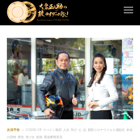
COVID-19
スペイン風邪
人生
学び
心
志
新型コロナウイルス感染症
未知
次回予告
,
,
,
,
,
,
,
の恐怖
歴史
気づき
疫病
緊急事態宣言
,
,
,
,