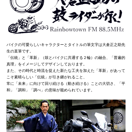
バイクの可愛らしいキャラクターとタイトルの筆文字は大倉正之助先
生の直筆です。
「伝統」と「革新」（鼓とバイクに共通する２輪）の融合、「普遍的
真理」をイメージしてデザインしております。
また、その時代と時流を捉えた新たな工夫を加えた「革新」があって
こそ素晴らしい「伝統」が引き継がれること、
常に「未来」に向けて回り続ける（動き続ける）ことの大切さ、「平
和」「調和」「調べ」の意味が籠められています。