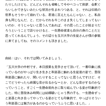
たりしたけども、どんどんそれも省略して今やペコって挨拶、会釈ぐ
らいしかできないみたいな状況が生まれつつある、と。それは伝統の
世界もそうやって崩れている。君達に言えたもんじゃない、と。私自
身も同じなんだ、と。だからそれを今このまま失くしてしまってもい
いのか、そうじゃないと思うんであれば、その思ったことが始まりだ
ろうということで語りかけると、一生懸命彼達も自分の身のことだと
思ってくれるんでしょう。その辺りを玉川大学の生徒さんが僕の参観
に来てましてね、そのコメントも頂きました。
由結：はい、それでは聞いてみましょう。
「玉川大学の中村です。本日授業を見学させて頂いて、一番印象に残
っているのがやっぱり生き生きと和楽器に触れる生徒達の姿で。普段
和楽器に触れたり、聞いたりすることってないと思うんですけど、そ
こでどうやったら綺麗な音が出るかなーとか、どんな音がするのかな
っていうこと。すごく一生懸命前向きに取り組んでいる姿が印象的で
した。特に普段休み時間には結構騒いじゃう男の子も、一生懸命ずっ
と楽器と向き合ってやっている姿がとても印象的で、やっぱりそうい
う和楽器には魅力があるのかなっていうふうに思いました。」