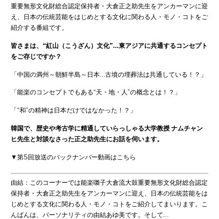
重要無形文化財総合認定保持者・大倉正之助先生をアンカーマンに迎
え、日本の伝統芸能をはじめとする文化に関わる人・モノ・コトをご
紹介する番組です。
皆さまは、“紅山（こうざん）文化”…東アジアに共通するコンセプト
をご存じですか？
「中国の満州～朝鮮半島～日本…古墳の埋葬法は共通している！？」
「能楽のコンセプトでもある“天・地・人”の概念とは！？」
「“和”の精神は日本だけではなかった！？」
韓国で、歴史や考古学に精通していらっしゃる大学教授 ナムチャン
ヒ先生と対談なさった正之助先生にお話を伺います。
▼第5回放送のバックナンバー動画はこちら
由結：このコーナーでは能楽囃子大倉流大鼓重要無形文化財総合認定
保持者・大倉正之助先生をアンカーマンに迎え、日本の伝統芸能をは
じめとする文化に関わる人・モノ・コトをご紹介してまいります。こ
んばんは、パーソナリティの由結あゆ美です。そして…