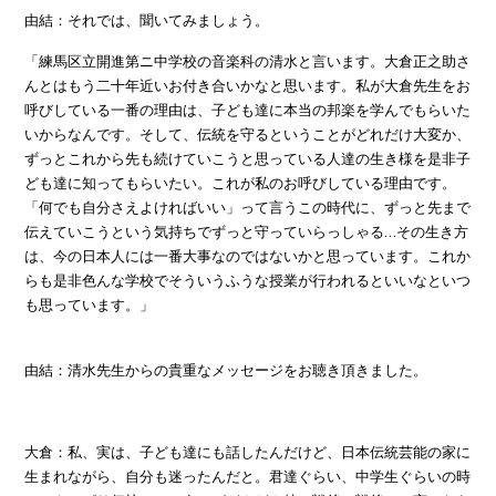
由結：それでは、聞いてみましょう。
「練馬区立開進第ニ中学校の音楽科の清水と言います。大倉正之助さ
んとはもう二十年近いお付き合いかなと思います。私が大倉先生をお
呼びしている一番の理由は、子ども達に本当の邦楽を学んでもらいた
いからなんです。そして、伝統を守るということがどれだけ大変か、
ずっとこれから先も続けていこうと思っている人達の生き様を是非子
ども達に知ってもらいたい。これが私のお呼びしている理由です。
「何でも自分さえよければいい」って言うこの時代に、ずっと先まで
伝えていこうという気持ちでずっと守っていらっしゃる…その生き方
は、今の日本人には一番大事なのではないかと思っています。これか
らも是非色んな学校でそういうふうな授業が行われるといいなといつ
も思っています。」
由結：清水先生からの貴重なメッセージをお聴き頂きました。
大倉：私、実は、子ども達にも話したんだけど、日本伝統芸能の家に
生まれながら、自分も迷ったんだと。君達ぐらい、中学生ぐらいの時