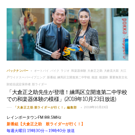
オートバイ
バイク
ラジオ
和楽器体験
大倉正之助
大倉流大鼓
大江
バックナンバー
,
,
,
,
,
,
戸ワイドスーパーイブニング
新番組
練馬区立開進第二中学校
能楽
能楽師
重要無形文化
,
,
,
,
,
財総合認定保持者
鼓ライダー
,
「大倉正之助先生が登壇！練馬区立開進第二中学校
での和楽器体験の模様」(2018年10月23日放送)
2018年10月23日
「大倉正之助 鼓ライダーが行く！」編集部
レインボータウンFM 88.5MHz
新番組【大倉正之助 鼓ライダーが行く！】
毎週火曜日 19時30分～19時40分 放送