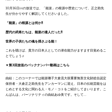
10月16日㈫の放送では、「能楽」の根源や歴史について、正之助先
生が分かりやすく解説してくださいました。
「能楽」の根源とは何か⁈
歴代の武将たちは、能楽の達人だった⁈
世界の子供たちの魂を揺さぶる能！
これを聴けば、貴方の日本人としての潜在能力がますます目覚めるこ
とでしょう♫
▼第3回放送のバックナンバー動画はこちら
由結：このコーナーでは能楽囃子大倉流大鼓重要無形文化財総合認定
保持者・大倉正之助先生をアンカーマンに迎え、日本の伝統芸能をは
じめとする文化に関わる人・モノ・コトをご紹介してまいります。こ
んばんは、パーソナリティの由結あゆ美です。そして…