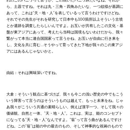
ら、土器ですね。それは丸・三角・四角みたいな、一つ紋様が基調に
あって、これは”天・地・人”を表しているって言うわけですけどね。
それでその先生がそれを研究して日本中も100箇所以上そういう古墳
とか遺跡を調査したらしいんですよ。お互いが共有したこの文化・基
盤が東アジアにあって、考えたら当時は国境もないわけだから、我々
繋がって本当に連合国国家って言うかね、お互いが自由に行き来を
し、文化を共に育む…そうやって育ってきた下地が我々のこの東アジ
アにはあるんじゃないかと。
由結：それは興味深いですね。
大倉：そういう観点に基づけば、我々も今この浅い歴史の中でもこう
いう障害って言うのはそういうものは越えて、もっと未来をね。じゃ
あ我々がこういう共通の素晴らしい、例えば漢字一つ、そして我々の
価値観、自然と一体、”天・地・人”。これは、実は、能のコンセプト
になってる”天・地・人”なんですよ。”翁”って言う曲があるんですけ
どね。この”翁”は能の中の最古のもの、そして神事的な祝祷のもので