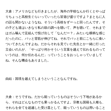
大倉：アメリカなども行きましたが、海外の学校なんか行くとやっぱ
りちょっと高校生ぐらいっていったら皆遊び盛りですよ？まともに人
の話も聞かないようなね。そういう高校をずーっと回ったんです。そ
の子ども達はいきなり私の鼓の調べを聴いて、声を聴いて、それまで
はガム噛んで足組んで投げ出して「なんだー？」みたいな横柄な感じ
だったのに、バッと背筋が伸びてね、それでバッと前にこちらに食い
ついてきたんですよね。だからそれを見ていた先生とか一緒に行った
立会いの人が、「やっぱり何かそういう言葉を越えて伝わるものって
いうのは、何か伝わるんだ」っていうことをおっしゃっていまして
ね。そんな機会もありました。
由結：国境を越えてしまうということなんですね。
大倉：そうですね。だから能っていうものはそういう下地があるか
ら、それはどんなものでも乗っかるんですよ。宗教も国籍も人種も、
それらを全てを超越した受け皿として、能っていうものは用いること