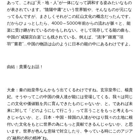
あって、これは”天・地・人”が一体になって調和する姿みたいなもの
が表されています。“陰陽中庸“という世界観や、そんなものが元にな
ってるんですが、まさしくそれがこの紅山文化の概念だったんです。
だからひょっとしたら、4000～5000年前からの流れが脈々と、能
楽に受け継がれているのかもしれない。そして現存してる能の曲も、
中国の”咸陽宮白楽”にも残されている。例えば、“清浄“”鍾馗”“項
羽“”嘗君”…中国の物語は山のように日本の能の中にあるわけですよ。
由結：貴重なお話！
大倉：秦の始皇帝なんかもう出てくるわけですね。玄宗皇帝に、楊貴
妃。そうやってこの中国の偉人達が能には登場してくる。我々は同じ
この文化や価値観を共に育んできたものじゃないか、と。であれば未
来に対して「どのようにして行こう」って言うことをもっと考えるべ
きじゃないか、と。日本・中国・韓国の人達がやはり我々の土地に根
付いた文化をもとに世界の為にもっと貢献できるんじゃないか、と思
います。世界が色んな意味で対立したり、争っている時にこのアジア
の”融和の和の精神”ね。