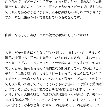
から能って、イメージとして何かちょっと暗いとか、能面のような表
情とかね。皆さんどちらかって言うとそういうネガティブに捉えられ
てる傾向もあるかと思いますが、基本は実はもの凄くネアカと言いま
すか、本当は生命を称えて賛歌しているものなんです。
由結：なるほど。喜び、生命の賛歌が根源にあるのですね！
大倉：だから例えばどんなに”暗い・悲しい・寂しい”とか、そういう
演目の場面でも、我々のお囃子っていうのは力を込めて「よおー！」
とか言って「パーンッ」と打つ。その懇親のやる力を注いで打ち込ん
でいくとか。笛ももちろん情感的になる部分あっても、やっぱりピッ
チとしては鋭く切り裂くように「ピー！」っていうふうに吹き込んで
くるとか。その命というもののベクトルと言うか、どんなことがあっ
ても次へ繋いで渡していく。そういうものが能の中には脈々と受け継
がれている。だからよく能のことを”鎮魂能”と言いますね。2020年
オリンピックの総合監督 能楽師の野村萬斎さんが選ばれて、彼がや
っぱり”鎮魂と再生”っていうことをテーマにしていました。まさしく
その能はそこが本領と言いますか、”魂を鎮める”。”魂を鎮める”って