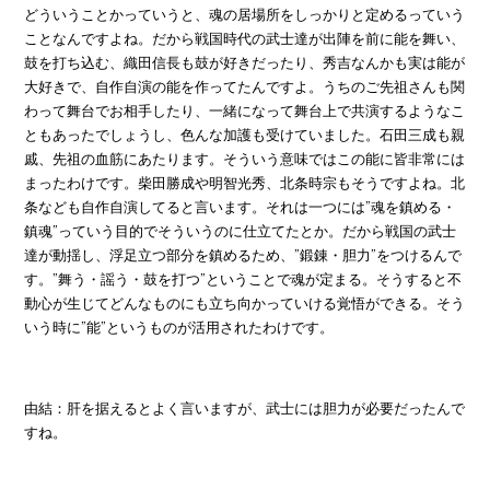
どういうことかっていうと、魂の居場所をしっかりと定めるっていう
ことなんですよね。だから戦国時代の武士達が出陣を前に能を舞い、
鼓を打ち込む、織田信長も鼓が好きだったり、秀吉なんかも実は能が
大好きで、自作自演の能を作ってたんですよ。うちのご先祖さんも関
わって舞台でお相手したり、一緒になって舞台上で共演するようなこ
ともあったでしょうし、色んな加護も受けていました。石田三成も親
戚、先祖の血筋にあたります。そういう意味ではこの能に皆非常には
まったわけです。柴田勝成や明智光秀、北条時宗もそうですよね。北
条なども自作自演してると言います。それは一つには”魂を鎮める・
鎮魂”っていう目的でそういうのに仕立てたとか。だから戦国の武士
達が動揺し、浮足立つ部分を鎮めるため、”鍛錬・胆力”をつけるんで
す。”舞う・謡う・鼓を打つ”ということで魂が定まる。そうすると不
動心が生じてどんなものにも立ち向かっていける覚悟ができる。そう
いう時に”能”というものが活用されたわけです。
由結：肝を据えるとよく言いますが、武士には胆力が必要だったんで
すね。