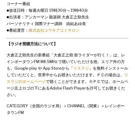
コーナー番組
■放送日時：毎週火曜日 19時30分～19時40分
■出演者：アンカーマン 能楽師 大倉正之助先生
パーソナリティ 国際マナー講師 由結あゆ美
■番組運営：
株式会社ユウキアユミサロン
【ラジオ視聴方法について】
大倉正之助先生の新番組「大倉正之助 鼓ライダーが行く！」は、レ
インボータウンFM 88.5MHz で聴いていただける他、エリア外の方
も、Google play や App Storeから「
リスラジ
」を無料インストール
していただくと、世界中からお聴きいただけます。ＰＣの場合は、
リ
スラジのホームページ
で聴くことができます。※ＰＣでは、ホームペ
ージ左上ロゴの下にあるAdobe Flash Playerを許可してお聴きくだ
さい。
CATEGORY（全国のラジオ局）＞CHANNEL（関東）＞レインボー
タウンFM