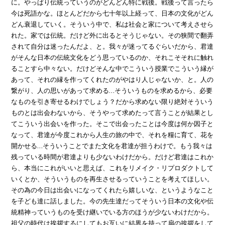
に。やっぱり伝統っていうのがどんどん特に戦後。戦後って言ったら
今は死語かな。ほとんどだから七十年以上経って、日本の文化がどん
どん衰退していく。そういう中で、私は社会と家について考えさせら
れた。家では伝統。だけど外に出るとそうじゃない。その狭間で翻弄
されて自分は迷ったんだよ、と。我々が迷ってるぐらいだから、君達
がそんな日本の伝統文化をどう思っているのか、それこそそれに触れ
ることすら中々ない。だけどそんな中でこういう授業でこういう縁が
あって、それの縁を作ってくれたのがやはり人じゃないか、と。人の
繋がり、人の思いがあって求める…そういうものを求めるから、必要
なものを引き寄せるわけでしょう？だから求めない限り絶対そういう
ものとは出会わないから、そうやって求めたって言うことが結果とし
てこういう出会いを作った。そこで出会ったことは今度は何か因子と
なって、君達が今度これから人生の旅の中で、それを糧に育て、花を
開かせる…そういうことでまた文化を君達が担うわけで。もう我々は
残っている時間が君達よりも少ないわけだから。だけど君達はこれか
ら、本当にこれがいいと思えば、これをリメイク・リプロダクトして
いくとか、そういうものを再生させるっていうことを考えてほしい。
その為の今日は出会いになってくれたら嬉しいな、というようなこと
を子ども達に話しました。今の先生達だってそういう日本の文化や伝
統精神っていうものを受け継いでいる方のほうが少ないわけだから。
祖父の時代は挨拶するにしてもお互いに結界を持って扇の挨拶をして