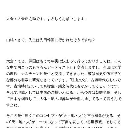
大倉：大倉正之助です。よろしくお願いします。
由結：さて、先生は先日韓国に行かれたそうですね？
大倉：えぇ。韓国はもう毎年実は決まって行っておりましてね。そん
な中で向こうのもちろんアーティストとも交流しますし、今回は大学
の教授 ナムチャンヒ先生と交流してきました。彼は歴史や考古学的
な部分も非常に研究なさっています。”紅山文化”。古墳時代らしいで
す。古墳時代といっても弥生・縄文時代にもかかってくるそうです。
それで地域としては中国の満州いわゆる、から今度は朝鮮半島、そし
て日本を網羅して、大体古墳の埋葬法が全部共通してるって言うんで
すよね。
そこの先生曰くこのコンセプトが”天・地・人”と言う概念がある。そ
の”天・地・人”が、一つになって宇宙を表している世界観。そしてそ
れのこのハニワって言うか、この焼いたハニワみたいなね。それか