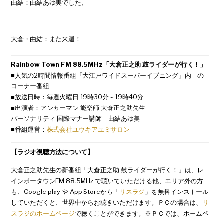
由結：由結あゆ美でした。
大倉・由結：また来週！
Rainbow Town FM 88.5MHz「大倉正之助 鼓ライダーが行く！」
■人気の2時間情報番組「大江戸ワイドスーパーイブニング」内 の
コーナー番組
■放送日時：毎週火曜日 19時30分～19時40分
■出演者：アンカーマン 能楽師 大倉正之助先生
パーソナリティ 国際マナー講師 由結あゆ美
■番組運営：
株式会社ユウキアユミサロン
【ラジオ視聴方法について】
大倉正之助先生の新番組「大倉正之助 鼓ライダーが行く！」は、レ
インボータウンFM 88.5MHz で聴いていただける他、エリア外の方
も、Google play や App Storeから「
リスラジ
」を無料インストール
していただくと、世界中からお聴きいただけます。ＰＣの場合は、
リ
スラジのホームページ
で聴くことができます。※ＰＣでは、ホームペ