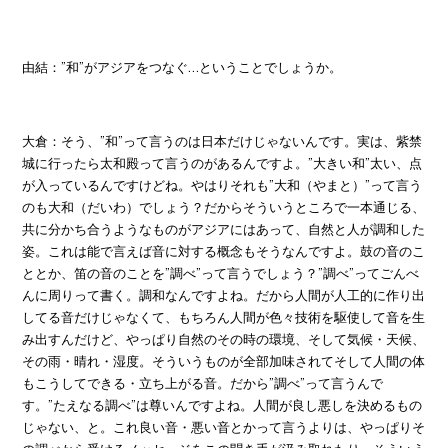
由結：”和”がアジアをつなぐ…ということでしょうか。
大倉：そう、”和”って言うのは日本だけじゃないんです。実は、紫禁
城に行ったら太和殿って言うのがあるんですよ。”大きい和”太い、点
が入っているんですけどね。やはりそれも”大和（やまと）”って言う
のも大和（だいわ）でしょう？だからそういうところで一本通じる、
共に分かち合うようなものがアジアにはあって、自然と人が調和した
姿。これは能で言えば音に対する概念もそうなんですよ。鼓の音のこ
ととか、笛の音のことを”調べ”って言うでしょう？”調べ”ってごんべ
んに周りって書く。調和なんですよね。だから人間が人工的に作り出
してる音だけじゃなくて、もちろん人間が色々技術を駆使して音を生
み出すんだけど、やっぱり自然のその時の環境、そして気候・天候、
その雨・晴れ・湿度。そういうものが全部加味されてそして人間の体
もこうしてできる・立ち上がる音。だから”調べ”って言うんで
す。”たえなる調べ”は尊いんですよね。人間が良し悪しを決めるもの
じゃない、と。これ良い音・悪い音とかって言うよりは、やっぱりそ