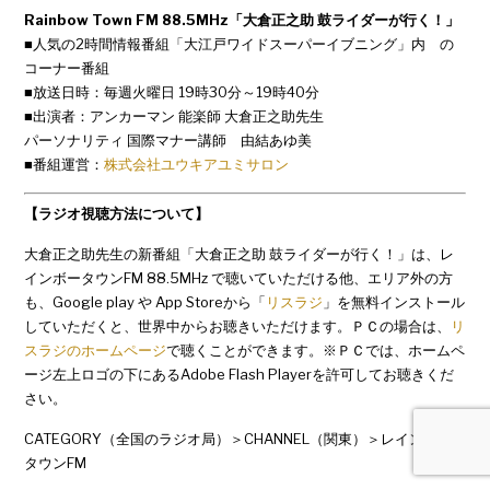
Rainbow Town FM 88.5MHz「大倉正之助 鼓ライダーが行く！」
■人気の2時間情報番組「大江戸ワイドスーパーイブニング」内 の
コーナー番組
■放送日時：毎週火曜日 19時30分～19時40分
■出演者：アンカーマン 能楽師 大倉正之助先生
パーソナリティ 国際マナー講師 由結あゆ美
■番組運営：
株式会社ユウキアユミサロン
【ラジオ視聴方法について】
大倉正之助先生の新番組「大倉正之助 鼓ライダーが行く！」は、レ
インボータウンFM 88.5MHz で聴いていただける他、エリア外の方
も、Google play や App Storeから「
リスラジ
」を無料インストール
していただくと、世界中からお聴きいただけます。ＰＣの場合は、
リ
スラジのホームページ
で聴くことができます。※ＰＣでは、ホームペ
ージ左上ロゴの下にあるAdobe Flash Playerを許可してお聴きくだ
さい。
CATEGORY（全国のラジオ局）＞CHANNEL（関東）＞レインボー
タウンFM