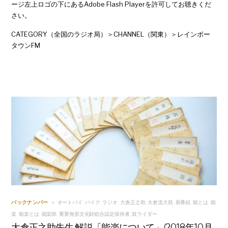
ージ左上ロゴの下にあるAdobe Flash Playerを許可してお聴きくだ
さい。
CATEGORY（全国のラジオ局）＞CHANNEL（関東）＞レインボー
タウンFM
オートバイ
バイク
ラジオ
大倉正之助
大倉流大鼓
新番組
能とは
能
バックナンバー
,
,
,
,
,
,
,
楽
能楽とは
能楽師
重要無形文化財総合認定保持者
鼓ライダー
,
,
,
,
大倉正之助先生 解説「能楽について」(2018年10月