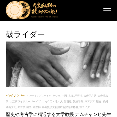
鼓ライダー
オートバイ
バイク
ラジオ
中国
古墳
埋葬法
大倉正之助
大倉流大
バックナンバー
,
,
,
,
,
,
,
鼓
大江戸ワイドスーパーイブニング
天・地・人
新番組
朝鮮半島
東アジア
歴史
満州
,
,
,
,
,
,
,
,
紅山文化
考古学
能楽
能楽師
重要無形文化財総合認定保持者
鼓ライダー
,
,
,
,
,
歴史や考古学に精通する大学教授 ナムチャンヒ先生