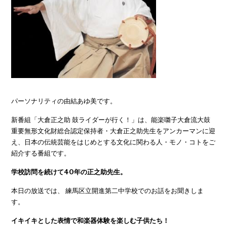
パーソナリティの由結あゆ美です。
新番組「大倉正之助 鼓ライダーが行く！」は、能楽囃子大倉流大鼓
重要無形文化財総合認定保持者・大倉正之助先生をアンカーマンに迎
え、日本の伝統芸能をはじめとする文化に関わる人・モノ・コトをご
紹介する番組です。
学校訪問を続けて40年の正之助先生。
本日の放送では、 練馬区立開進第二中学校でのお話をお聞きしま
す。
イキイキとした表情で和楽器体験を楽しむ子供たち！