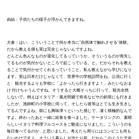
由結：子供たちの様子が浮かんできますね。
大倉：はい、こういうことで何か本当に”自然体で触れさせる”体験。
だから教える側も実は完全じゃないんですよね。
どんどん色んなものが退化してるっていうか、そういうものが喪失し
てるものが気付かないところで起こっている、と。だからそれを教え
ることで気付かせてくれるっていうこと。私も教えながら学びになり
ます。実は日本だけじゃなくて、世界中の学校訪問をね、公演に行く
と、観光するよりも学校に「よかったら行きますよ！」みたいなおま
け 付けちゃうんですね。そうすると大概そっちに行って、観光全然
しないで。例えばイタリア・風光明媚で有名なピサの斜塔にも行きま
したが、漁師町の小学校に伺って、そしたら彼等はとても生き生きし
てるんですよね。鼓にも興味津々といった感じで、凄く積極的なんで
すよ。終わったあと一緒に給食を食べました。ケータリングの、素晴
らしいイタリア料理フルコースをご馳走になりました。こういうのを
毎日食べてるのか…と思いました。考えたら周りにはコンビニも何も
ないわけですよ。そういう暮らしが当たり前。だからこのような文化