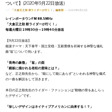
ついて】(2020年9月22日放送)
2020年9月22日
「大倉正之助 鼓ライダーが行く！」編集部
レインボータウンFM 88.5MHz
「大倉正之助 鼓ライダーが行く！」
毎週火曜日 19時30分～19時40分放送
【9月22日放送】
能楽テーマ：天下泰平・国土安穏・五穀豊穣を祈祷する神聖な儀礼
曲“翁”について伺います。
「長寿の象徴」「翁」の面
「鏡板に描かれる老松の意味とは？」
など、正之助先生から、“能にして能にあらず”といわれる神聖な儀式
の一曲を解説をして頂きます。
本日の正之助先生のライダー・ファッションは“動物の骨をあしらっ
たデザイン”です。
「珍しいデザインはネイティブアメリカンに由来する！？」