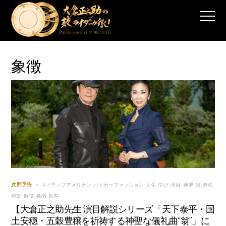
象徴
ネイティブアメリカン
バイカーファッション
人生
学び
演目
神聖
翁
老松
次回予告
,
,
,
,
,
,
,
,
能楽
解説
象徴
長寿
,
,
,
【大倉正之助先生 演目解説シリーズ「天下泰平・国
土安穏・五穀豊穣を祈祷する神聖な儀礼曲“翁”」に