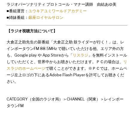
ラジオパーソナリティ プロトコール・マナー講師 由結あゆ美
■番組運営：
ユウキアユミワールドアカデミー
■姉妹番組：
銀座ロイヤルサロン
【ラジオ視聴方法について】
大倉正之助先生の新番組「大倉正之助 鼓ライダーが行く！」は、レ
インボータウンFM 88.5MHz で聴いていただける他、エリア外の方
も、Google play や App Storeから「
リスラジ
」を無料インストール
していただくと、世界中からお聴きいただけます。ＰＣの場合は、
リ
スラジのホームページ
で聴くことができます。※ＰＣでは、ホームペ
ージ左上ロゴの下にあるAdobe Flash Playerを許可してお聴きくだ
さい。
CATEGORY（全国のラジオ局）＞CHANNEL（関東）＞レインボー
タウンFM