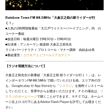
Rainbow Town FM 88.5MHz「大倉正之助の鼓ライダーが行
く！」
■人気の2時間情報番組「大江戸ワイドスーパーイブニング」内 の
コーナー番組
■放送日時：毎週火曜日 19時30分～19時40分
■出演者：アンカーマン 能楽師 大倉正之助先生
ラジオパーソナリティ プロトコール・マナー講師 由結あゆ美
■番組運営：
ユウキアユミワールドアカデミー
【ラジオ視聴方法について】
大倉正之助先生の新番組「大倉正之助 鼓ライダーが行く！」は、レ
インボータウンFM 88.5MHz で聴いていただける他、エリア外の方
も、Google play や App Storeから「
リスラジ
」を無料インストール
していただくと、世界中からお聴きいただけます。ＰＣの場合は、
リ
スラジのホームページ
で聴くことができます。※ＰＣでは、ホームペ
ージ左上ロゴの下にあるAdobe Flash Playerを許可してお聴きくだ
さい。