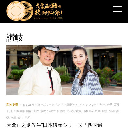
讃岐
globalライダーズミーティング
お遍路さん
キャンプファイヤー
伊予
四万
次回予告
,
,
,
,
十川
四国遍路
国籍
土佐
宗教
弘法大師
徳島
心
志
愛媛
日本遺産
札所
歴史
空海
讃
,
,
,
,
,
,
,
,
,
,
,
,
,
,
岐
阿波
香川
高知
,
,
,
大倉正之助先生“日本遺産シリーズ『四国遍