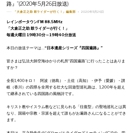
路』”(2020年5月26日放送)
2020年5月26日
「大倉正之助 鼓ライダーが行く！」編集部
レインボータウンFM 88.5MHz
「大倉正之助 鼓ライダーが行く！」
毎週火曜日 19時30分～19時40分放送
本日の放送テーマは…
“日本遺産シリーズ『四国遍路』”
皆さまは弘法大師空海ゆかりの札所“四国遍路”に行ったことはありま
すか？
全長1,400キロ！ 阿波（徳島）・土佐（高知）・伊予（愛媛）・讃
岐（香川）の四県を全周する壮大な回遊型巡礼路は、1,200年を超え
て継承されている四国路の風物詩です。
キリスト教やイスラム教などに見られる「往復型」の聖地巡礼とは異
なり、国籍や宗教・宗派を超えて誰もがお遍路さんになることができ
ます。
本日は、正之助先生の“グローバルライダーズミーティング”での、四