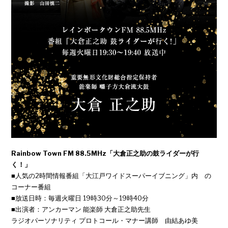
Rainbow Town FM 88.5MHz「大倉正之助の鼓ライダーが行
く！」
■人気の2時間情報番組「大江戸ワイドスーパーイブニング」内 の
コーナー番組
■放送日時：毎週火曜日 19時30分～19時40分
■出演者：アンカーマン 能楽師 大倉正之助先生
ラジオパーソナリティ プロトコール・マナー講師 由結あゆ美