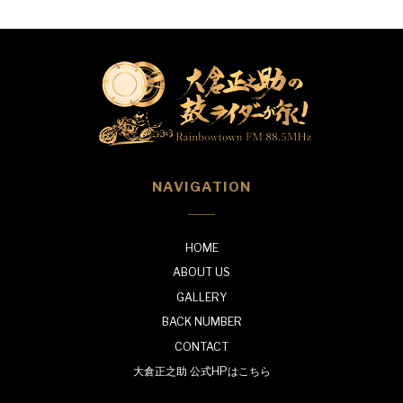
NAVIGATION
HOME
ABOUT US
GALLERY
BACK NUMBER
CONTACT
大倉正之助 公式HPはこちら