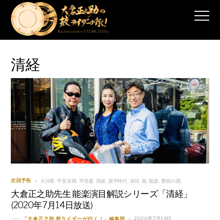
清経
大分県
平安末期
平清盛
清経
源平時代
演目
能
能楽
豊前の国
次回予告
,
,
,
,
,
,
,
,
大倉正之助先生 能楽演目解説シリーズ「清経」
(2020年7月14日放送)
2020年7月14日
「大倉正之助 鼓ライダーが行く！」編集部