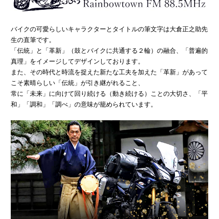
バイクの可愛らしいキャラクターとタイトルの筆文字は大倉正之助先
生の直筆です。
「伝統」と「革新」（鼓とバイクに共通する２輪）の融合、「普遍的
真理」をイメージしてデザインしております。
また、その時代と時流を捉えた新たな工夫を加えた「革新」があって
こそ素晴らしい「伝統」が引き継がれること、
常に「未来」に向けて回り続ける（動き続ける）ことの大切さ、「平
和」「調和」「調べ」の意味が籠められています。