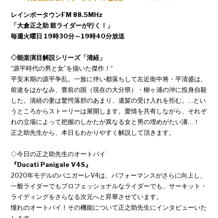
レインボータウンFM 88.5MHz
「大倉正之助 鼓ライダーが行く！」
毎週火曜日 19時30分～19時40分放送
◇能楽演目解説シリーズ「清経」
“源平時代の男と女”を描いた傑作！“
平安末期の源平争乱。一族に伴い都落ちして左近衛中将・平清盛は、
前途をはかなみ、豊前の国（現在の大分県）・柳ヶ浦の沖に投身自殺
した。清経の妻は驚愕落胆のあまり、遺髪の受け入れを拒む。…とい
うところからストーリーは展開します。愛情を共有しながら、それぞ
れの立場によって把握のしかたが異なる女と男の埋めがたい溝…！
正之助先生から、本日もわかりやすく解説して頂きます。
◇今日の正之助先生のオートバイ
『Ducati Panigale V4S』
2020年モデルのパニガーレV4は、パフォーマンスがさらに向上し、
一般ライダーでもプロフェッショナルなライダーでも、サーキット・
ライディングをさらなる次元へと昇華させています。
憧れのオートバイ！その機能について正之助先生にインタビューいた