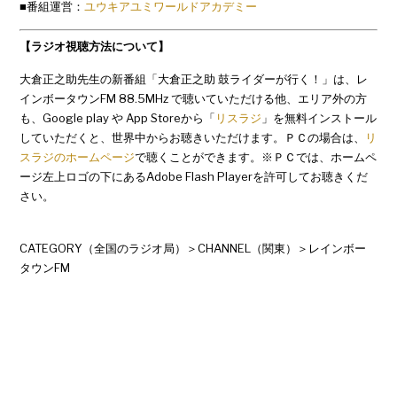
■番組運営：
ユウキアユミワールドアカデミー
【ラジオ視聴方法について】
大倉正之助先生の新番組「大倉正之助 鼓ライダーが行く！」は、レ
インボータウンFM 88.5MHz で聴いていただける他、エリア外の方
も、Google play や App Storeから「
リスラジ
」を無料インストール
していただくと、世界中からお聴きいただけます。ＰＣの場合は、
リ
スラジのホームページ
で聴くことができます。※ＰＣでは、ホームペ
ージ左上ロゴの下にあるAdobe Flash Playerを許可してお聴きくだ
さい。
CATEGORY（全国のラジオ局）＞CHANNEL（関東）＞レインボー
タウンFM