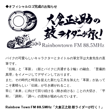
◆オフィシャルロゴ完成のお知らせ
バイクの可愛らしいキャラクターとタイトルの筆文字は大倉先生の直
筆です。
「伝統」と「革新」（鼓とバイクに共通する２輪）の融合、「普遍的
真理」をイメージしてデザインしております。
また、その時代と時流を捉えた新たな工夫を加えた「革新」があって
こそ素晴らしい「伝統」が引き継がれること、
常に「未来」に向けて回り続ける（動き続ける）ことの大切さ、「平
和」「調和」「調べ」の意味が籠められています。
Rainbow Town FM 88.5MHz「大倉正之助 鼓ライダーが行く！」