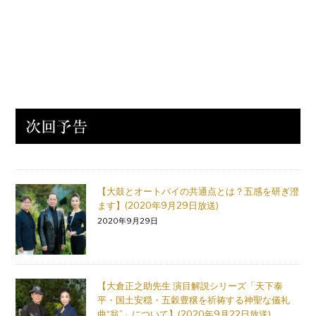
【大鼓とオートバイの共通点とは？五感を研ぎ澄
ます】(2020年9月29日放送)
2020年9月29日
【大倉正之助先生 演目解説シリーズ「天下泰
平・国土安穏・五穀豊穣を祈祷する神聖な儀礼
曲“翁”」について】(2020年9月22日放送)