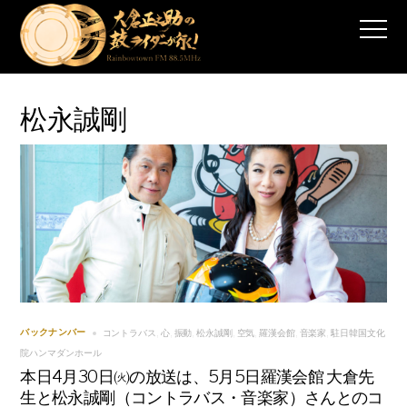
松永誠剛
コントラバス
心
振動
松永誠剛
空気
羅漢会館
音楽家
駐日韓国文化
バックナンバー
,
,
,
,
,
,
,
院ハンマダンホール
本日4月30日㈫の放送は、5月5日羅漢会館 大倉先
生と松永誠剛（コントラバス・音楽家）さんとのコ