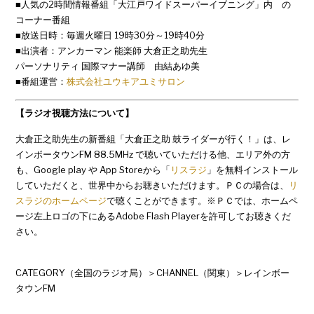
■人気の2時間情報番組「大江戸ワイドスーパーイブニング」内 の
コーナー番組
■放送日時：毎週火曜日 19時30分～19時40分
■出演者：アンカーマン 能楽師 大倉正之助先生
パーソナリティ 国際マナー講師 由結あゆ美
■番組運営：
株式会社ユウキアユミサロン
【ラジオ視聴方法について】
大倉正之助先生の新番組「大倉正之助 鼓ライダーが行く！」は、レ
インボータウンFM 88.5MHz で聴いていただける他、エリア外の方
も、Google play や App Storeから「
リスラジ
」を無料インストール
していただくと、世界中からお聴きいただけます。ＰＣの場合は、
リ
スラジのホームページ
で聴くことができます。※ＰＣでは、ホームペ
ージ左上ロゴの下にあるAdobe Flash Playerを許可してお聴きくだ
さい。
CATEGORY（全国のラジオ局）＞CHANNEL（関東）＞レインボー
タウンFM