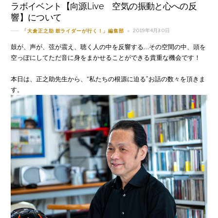
ラボイベント【向源Live 空気の振動と心への反
響】について
2019年4月30日
「大倉正之助 鼓ライダーが行く！」編集部
鼓が、声が、弦が震え、聴く人の中を反響する…その空間の中、頭を
空っぽにしてただ音に身をまかせることができる貴重な機会です！
本日は、正之助先生から、“私たちの根源に迫る”お話の数々を頂きま
す。