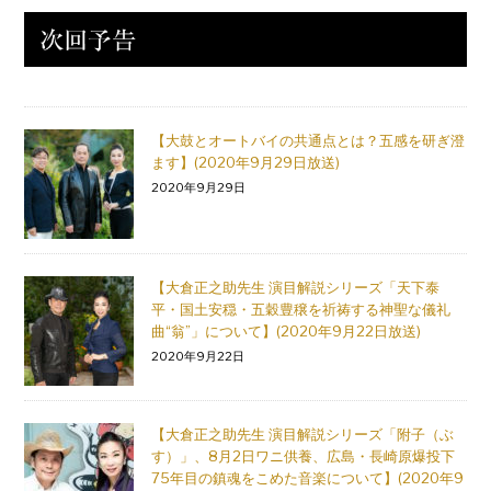
【大鼓とオートバイの共通点とは？五感を研ぎ澄
ます】(2020年9月29日放送)
2020年9月29日
【大倉正之助先生 演目解説シリーズ「天下泰
平・国土安穏・五穀豊穣を祈祷する神聖な儀礼
曲“翁”」について】(2020年9月22日放送)
2020年9月22日
【大倉正之助先生 演目解説シリーズ「附子（ぶ
す）」、8月2日ワニ供養、広島・長崎原爆投下
75年目の鎮魂をこめた音楽について】(2020年9