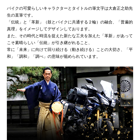
バイクの可愛らしいキャラクターとタイトルの筆文字は大倉正之助先
生の直筆です。
「伝統」と「革新」（鼓とバイクに共通する２輪）の融合、「普遍的
真理」をイメージしてデザインしております。
また、その時代と時流を捉えた新たな工夫を加えた「革新」があって
こそ素晴らしい「伝統」が引き継がれること、
常に「未来」に向けて回り続ける（動き続ける）ことの大切さ、「平
和」「調和」「調べ」の意味が籠められています。