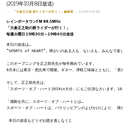
(2019年10月8日放送)
2019年10月8日
「大倉正之助 鼓ライダーが行く！」編集部
レインボータウンFM 88.5MHz
「大倉正之助の鼓ライダーが行く！」
毎週火曜日 19時30分～19時40分放送
本日の放送は…

”SPORTS of HEART”。障がいのある人も、ない人も、みんなで楽
このオープニングを正之助先生が毎年務めています。

9月末には東京・恵比寿で開催。ギター、津軽三味線とともに、「君が代
そして、正之助先生は、

「スポーツ・オブ・ハート2019in大分」にもご出演なさいます。10月11
「感動を共に」スポーツ・オブ・ハートとは…

スポーツ・オブ・ハートは、パラリンピアンのよびかけにより、 障がい
 本日の放送もどうぞお聴き逃しなく♫
