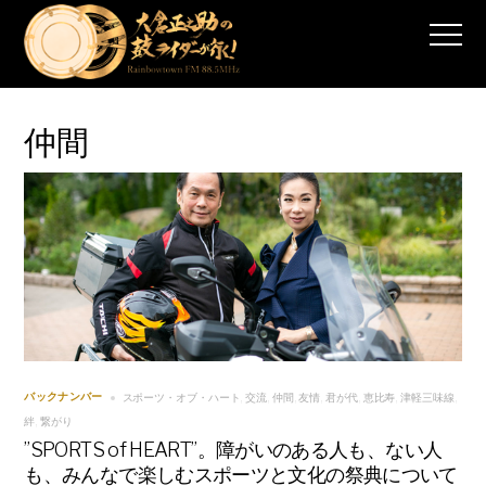
仲間
スポーツ・オブ・ハート
交流
仲間
友情
君が代
恵比寿
津軽三味線
バックナンバー
,
,
,
,
,
,
,
絆
繋がり
,
”SPORTS of HEART”。障がいのある人も、ない人
も、みんなで楽しむスポーツと文化の祭典について