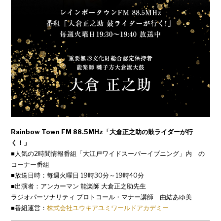
Rainbow Town FM 88.5MHz「大倉正之助の鼓ライダーが行
く！」
■人気の2時間情報番組「大江戸ワイドスーパーイブニング」内 の
コーナー番組
■放送日時：毎週火曜日 19時30分～19時40分
■出演者：アンカーマン 能楽師 大倉正之助先生
ラジオパーソナリティ プロトコール・マナー講師 由結あゆ美
■番組運営：
株式会社ユウキアユミワールドアカデミー