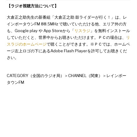
【ラジオ視聴方法について】
大倉正之助先生の新番組「大倉正之助 鼓ライダーが行く！」は、レ
インボータウンFM 88.5MHz で聴いていただける他、エリア外の方
も、Google play や App Storeから「
リスラジ
」を無料インストール
していただくと、世界中からお聴きいただけます。ＰＣの場合は、
リ
スラジのホームページ
で聴くことができます。※ＰＣでは、ホームペ
ージ左上ロゴの下にあるAdobe Flash Playerを許可してお聴きくだ
さい。
CATEGORY（全国のラジオ局）＞CHANNEL（関東）＞レインボー
タウンFM