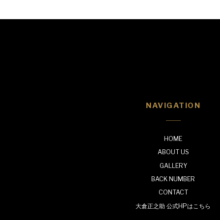
NAVIGATION
HOME
ABOUT US
GALLERY
BACK NUMBER
CONTACT
大倉正之助 公式HPはこちら