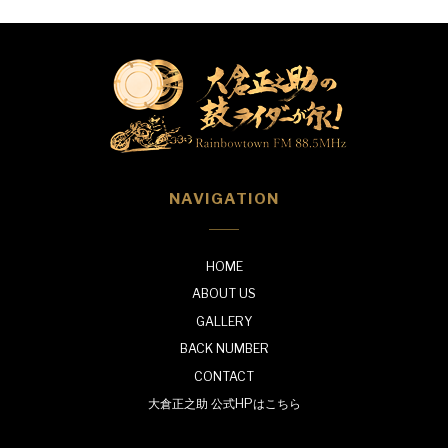
NAVIGATION
HOME
ABOUT US
GALLERY
BACK NUMBER
CONTACT
大倉正之助 公式HPはこちら